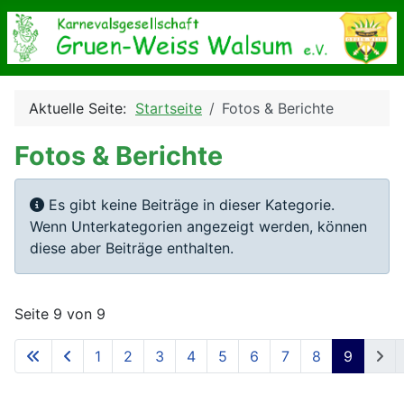
Aktuelle Seite:
Startseite
Fotos & Berichte
Fotos & Berichte
Information
Es gibt keine Beiträge in dieser Kategorie.
Wenn Unterkategorien angezeigt werden, können
diese aber Beiträge enthalten.
Seite 9 von 9
1
2
3
4
5
6
7
8
9