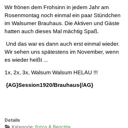
Wir frön
en de
m Frohsinn in jedem Jahr am
Rosenmontag noch einmal ein paar Stündchen
im Walsumer Brauhaus. Die Aktiven und Gäste
ha
t
t
en auch dieses Mal mächtig Spaß.
Und das war es dann auch erst einmal wieder.
Wir sehen uns spätestens im November, wenn
es wieder heißt ...
1x, 2x, 3x, Walsum Walsum HELAU !!!
{AG}Session1920/Brauhaus{/AG}
Details
Kategorie:
Fotos & Berichte